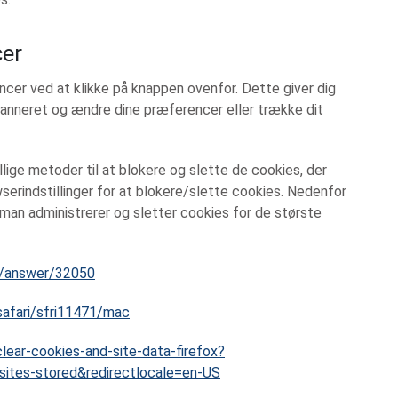
cer
ncer ved at klikke på knappen ovenfor. Dette giver dig
nneret og ændre dine præferencer eller trække dit
lige metoder til at blokere og slette de cookies, der
erindstillinger for at blokere/slette cookies. Nedenfor
 man administrerer og sletter cookies for de største
s/answer/32050
safari/sfri11471/mac
clear-cookies-and-site-data-firefox?
sites-stored&redirectlocale=en-US