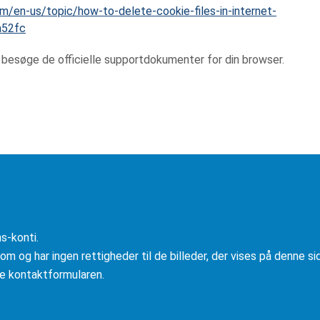
om/en-us/topic/how-to-delete-cookie-files-in-internet-
a52fc
besøge de officielle supportdokumenter for din browser.
s-konti.
m og har ingen rettigheder til de billeder, der vises på denne si
uge kontaktformularen.